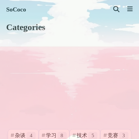
SoCoco
Categories