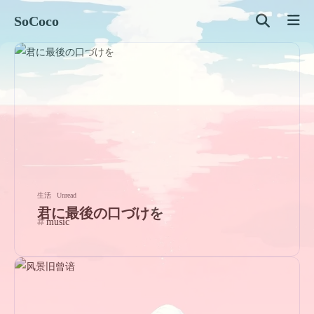
SoCoco
生活
Unread
君に最後の口づけを
music